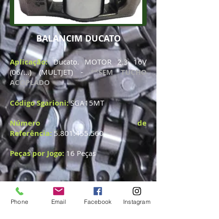
BALANCIM DUCATO
Aplicação:
Ducato. MOTOR 2.3 16V
(06/...) (MULTJET) -
**SEM TUCHO
ACOPLADO
Código Sgarioni:
SGA15MT
Número de
Referência:
5.801.455.560
Peças por Jogo:
16 Peças
Telefone:
54- 3292-1922
Phone
Email
Facebook
Instagram
E-mail:
sgarionipecas@sgarionipecas.com.br