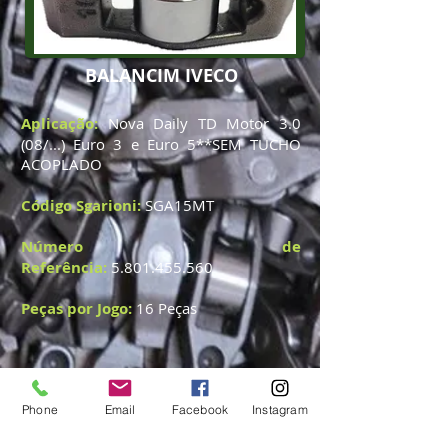
BALANCIM IVECO
Aplicação:
Nova Daily TD Motor 3.0
(08/...) Euro 3 e Euro 5**SEM TUCHO
ACOPLADO
Código Sgarioni:
SGA15MT
Número de
Referência:
5.801.455.560
Peças por Jogo:
16 Peças
Telefone:
54- 3292-1922
Phone
Email
Facebook
Instagram
E-mail:
sgarionipecas@sgarionipecas.com.br
liziane@sgarionipecas.com.br